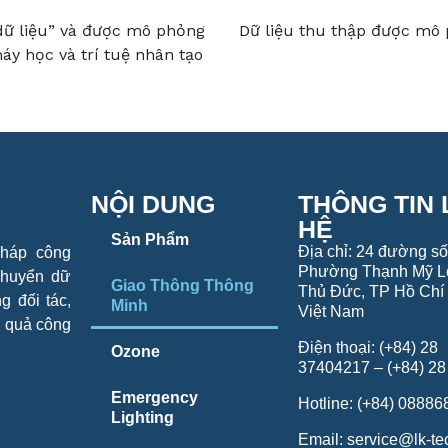
 dữ liệu” và được mô phỏng
Dữ liệu thu thập được mô
áy học và trí tuệ nhân tạo
NỘI DUNG
THÔNG TIN 
HỆ
Sản Phẩm
Địa chỉ: 24 đường số
pháp công
Phường Thạnh Mỹ L
chuyển dữ
Giao Thông Thông
Thủ Đức, TP Hồ Chí 
g đối tác,
Minh
Việt Nam
u quả công
Điện thoại: (+84) 28
Ozone
37404217 – (+84) 2
Emergency
Hotline: (+84) 0888
Lighting
Email: service@lk-t