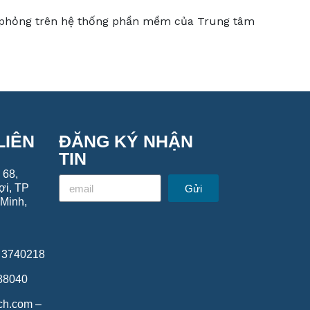
 phỏng trên hệ thống phần mềm của Trung tâm
LIÊN
ĐĂNG KÝ NHẬN
TIN
 68,
ợi, TP
Gửi
Minh,
8 3740218
688040
ech.com –