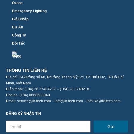
Ozone
Emergency Lighting
Giải Pháp
Dự Án
Công Ty
Đối Tác
THÔNG TIN LIÊN HỆ
Địa chỉ: 24 đường số 68, Phường Thạnh Mỹ Lợi, TP Thủ Đức, TP Hồ Chí
Minh, Việt Nam
Điện thoại: (+84) 28 37404217 – (+84) 28 3740218
Hotline: (+84) 0888688040
Email: service@lk-tech.com – info@lk-tech.com – info.lke@lk-tech.com
ĐĂNG KÝ NHẬN TIN
Gửi