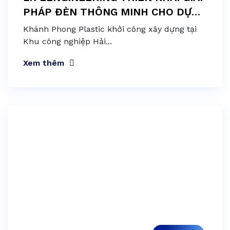
PHÁP ĐÈN THÔNG MINH CHO DỰ
ÁN NHÀ MÁY KHÁNH PHONG
Khánh Phong Plastic khởi công xây dựng tại
PLASTIC TẠI LONG AN
Khu công nghiệp Hải...
Xem thêm