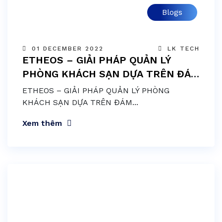
Blogs
01 DECEMBER 2022
LK TECH
ETHEOS – GIẢI PHÁP QUẢN LÝ
PHÒNG KHÁCH SẠN DỰA TRÊN ĐÁM
MÂY
ETHEOS – GIẢI PHÁP QUẢN LÝ PHÒNG
KHÁCH SẠN DỰA TRÊN ĐÁM...
Xem thêm