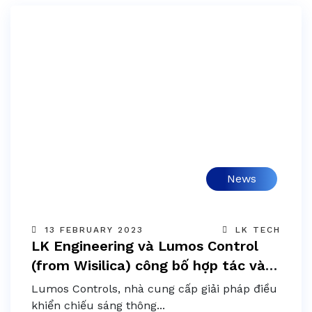
News
13 FEBRUARY 2023
LK TECH
LK Engineering và Lumos Control
(from Wisilica) công bố hợp tác và
sẽ mở rộng sự hiện diện tại Đông
Lumos Controls, nhà cung cấp giải pháp điều
Nam Á
khiển chiếu sáng thông...