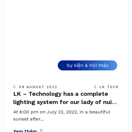
Sự kiện & Hội thảo
09 AUGUST 2022
LK TECH
LK – Technology has a complete
lighting system for our lady of nui
cui pilgrimage center
At 6:00 pm on July 22, 2022, in a beautiful
sunset after...
Xem thêm