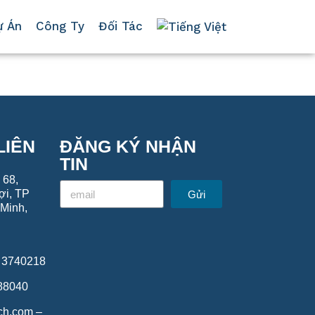
ự Án
Công Ty
Đối Tác
LIÊN
ĐĂNG KÝ NHẬN
TIN
 68,
ợi, TP
Gửi
Minh,
8 3740218
688040
ech.com –