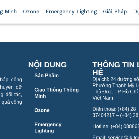
g Minh
Ozone
Emergency Lighting
Giải Pháp
D
NỘI DUNG
THÔNG TIN 
HỆ
Sản Phẩm
Địa chỉ: 24 đường số
pháp công
Phường Thạnh Mỹ L
chuyển dữ
Giao Thông Thông
Thủ Đức, TP Hồ Chí 
g đối tác,
Minh
Việt Nam
u quả công
Điện thoại: (+84) 28
Ozone
37404217 – (+84) 2
Emergency
Hotline: (+84) 0888
Lighting
Email: service@lk-t