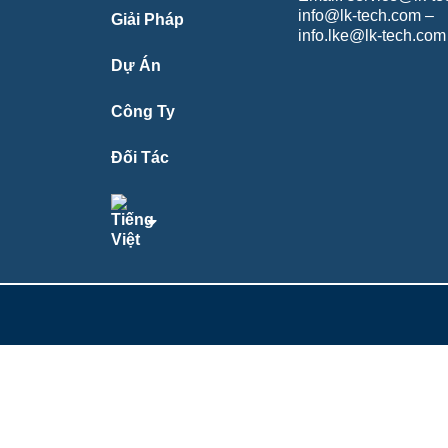
info@lk-tech.com –
Giải Pháp
info.lke@lk-tech.com
Dự Án
Công Ty
Đối Tác