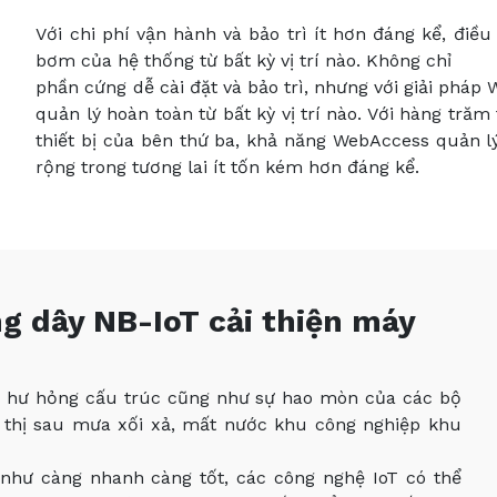
Với chi phí vận hành và bảo trì ít hơn đáng kể, điề
bơm của hệ thống từ bất kỳ vị trí nào. Không chỉ
phần cứng dễ cài đặt và bảo trì, nhưng với giải phá
quản lý hoàn toàn từ bất kỳ vị trí nào. Với hàng trăm
thiết bị của bên thứ ba, khả năng WebAccess quản l
rộng trong tương lai ít tốn kém hơn đáng kể.
g dây NB-IoT cải thiện máy
bị hư hỏng cấu trúc cũng như sự hao mòn của các bộ
ô thị sau mưa xối xả, mất nước khu công nghiệp khu
 như càng nhanh càng tốt, các công nghệ IoT có thể