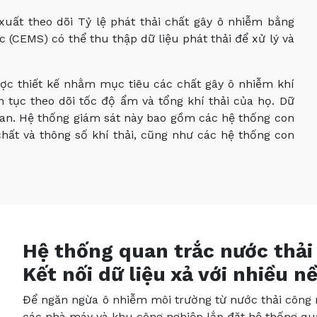
 xuất theo dõi Tỷ lệ phát thải chất gây ô nhiễm bằng
c (CEMS) có thể thu thập dữ liệu phát thải để xử lý và
ược thiết kế nhằm mục tiêu các chất gây ô nhiễm khí
ên tục theo dõi tốc độ ẩm và tổng khí thải của họ. Dữ
uan. Hệ thống giám sát này bao gồm các hệ thống con
chất và thông số khí thải, cũng như các hệ thống con
Hệ thống quan trắc nước thải
Kết nối dữ liệu xả với nhiều 
Để ngăn ngừa ô nhiễm môi trường từ nước thải công n
các nhà máy và khu công nghiệp lắp đặt hệ thống qua