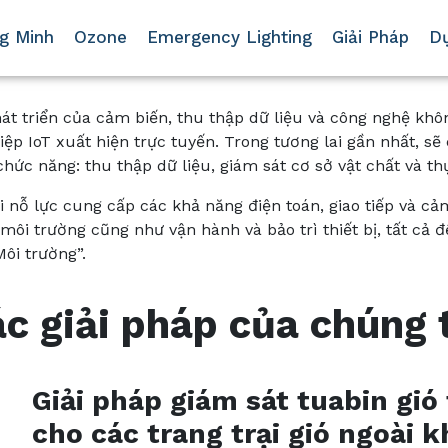
g Minh
Ozone
Emergency Lighting
Giải Pháp
D
hát triển của cảm biến, thu thập dữ liệu và công nghệ khô
ệp IoT xuất hiện trực tuyến. Trong tương lai gần nhất, sẽ 
chức năng: thu thập dữ liệu, giám sát cơ sở vật chất và th
i nỗ lực cung cấp các khả năng điện toán, giao tiếp và c
 môi trường cũng như vận hành và bảo trì thiết bị, tất cả
ôi trường”.
c giải pháp của chúng 
Giải pháp giám sát tuabin gió
cho các trang trại gió ngoài k