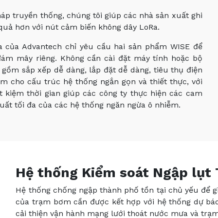
p truyền thống, chúng tôi giúp các nhà sản xuất ghi
u quả hơn với nút cảm biến không dây LoRa.
Ra của Advantech chỉ yêu cầu hai sản phẩm WISE để
đám mây riêng. Không cần cài đặt máy tính hoặc bộ
 gồm sắp xếp dễ dàng, lắp đặt dễ dàng, tiêu thụ điện
m cho cấu trúc hệ thống ngắn gọn và thiết thực, với
ết kiệm thời gian giúp các công ty thực hiện các cam
uất tối đa của các hệ thống ngăn ngừa ô nhiễm.
Hệ thống Kiểm soát Ngập lụt
Hệ thống chống ngập thành phố tồn tại chủ yếu để g
của trạm bơm cần được kết hợp với hệ thống dự báo
cải thiện vận hành mạng lưới thoát nước mưa và trạ