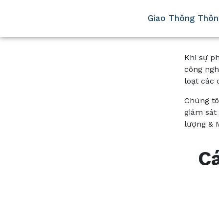
Giao Thông Thôn
Khi sự p
công nghi
loạt các 
Chúng tô
giám sát
lượng & M
Cá