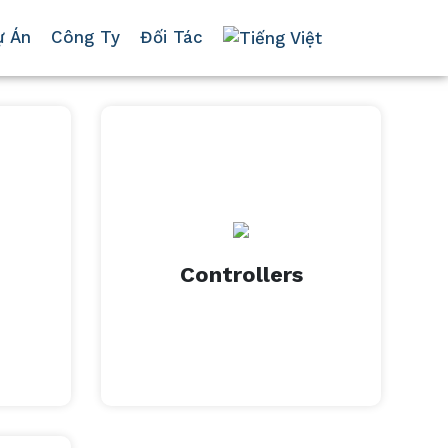
ự Án
Công Ty
Đối Tác
XEM THÊM
Controllers
Controllers