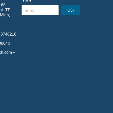
 68,
ợi, TP
Gửi
Minh,
8 3740218
688040
ech.com –