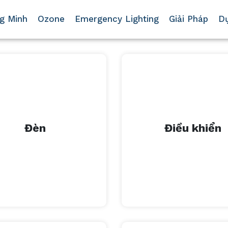
g Minh
Ozone
Emergency Lighting
Giải Pháp
D
XEM THÊM
XEM THÊM
Đèn
Điều khiển
Đèn
Điều khiển