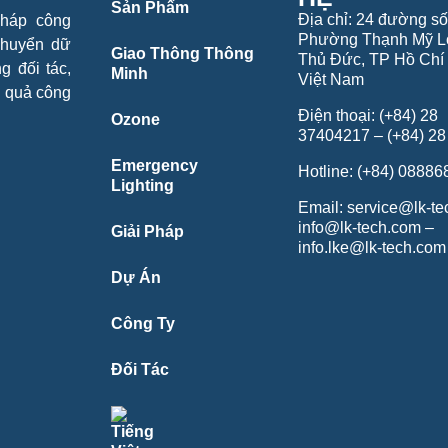
Sản Phẩm
Địa chỉ: 24 đường số
pháp công
Phường Thạnh Mỹ L
chuyển dữ
Giao Thông Thông
Thủ Đức, TP Hồ Chí 
g đối tác,
Minh
Việt Nam
u quả công
Điện thoại: (+84) 28
Ozone
37404217 – (+84) 2
Emergency
Hotline: (+84) 0888
Lighting
Email: service@lk-t
info@lk-tech.com –
Giải Pháp
info.lke@lk-tech.com
Dự Án
Công Ty
Đối Tác