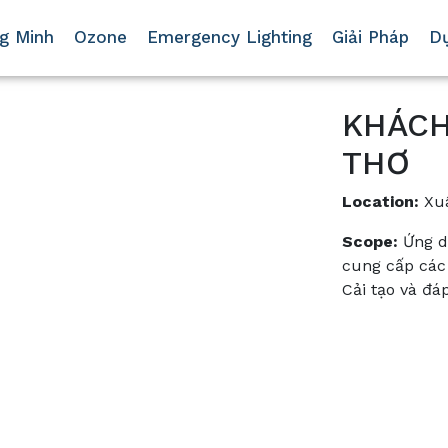
g Minh
Ozone
Emergency Lighting
Giải Pháp
D
KHÁCH
THƠ
Location:
Xuâ
Scope:
Ứng dụ
cung cấp các 
Cải tạo và đá