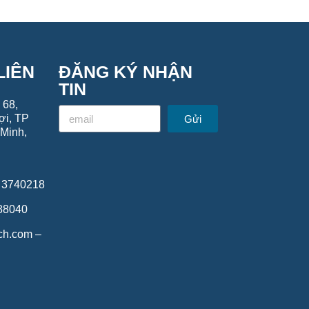
LIÊN
ĐĂNG KÝ NHẬN
TIN
 68,
ợi, TP
Gửi
Minh,
8 3740218
688040
ech.com –