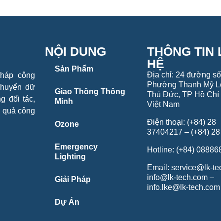
NỘI DUNG
THÔNG TIN 
HỆ
Sản Phẩm
Địa chỉ: 24 đường số
pháp công
Phường Thạnh Mỹ L
chuyển dữ
Giao Thông Thông
Thủ Đức, TP Hồ Chí 
g đối tác,
Minh
Việt Nam
u quả công
Điện thoại: (+84) 28
Ozone
37404217 – (+84) 2
Emergency
Hotline: (+84) 0888
Lighting
Email: service@lk-t
info@lk-tech.com –
Giải Pháp
info.lke@lk-tech.com
Dự Án