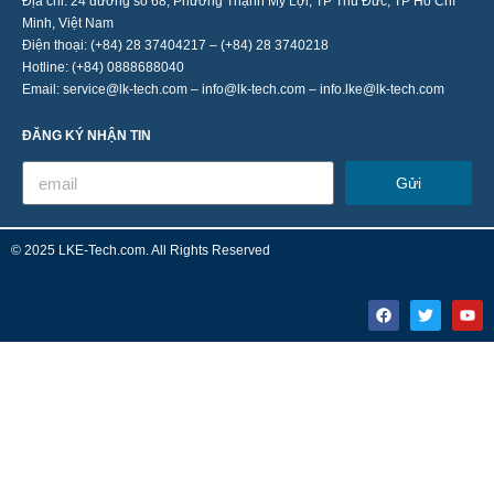
Địa chỉ: 24 đường số 68, Phường Thạnh Mỹ Lợi, TP Thủ Đức, TP Hồ Chí
Minh, Việt Nam
Điện thoại: (+84) 28 37404217 – (+84) 28 3740218
Hotline: (+84) 0888688040
Email: service@lk-tech.com – info@lk-tech.com – info.lke@lk-tech.com
ĐĂNG KÝ NHẬN TIN
Gửi
© 2025 LKE-Tech.com. All Rights Reserved