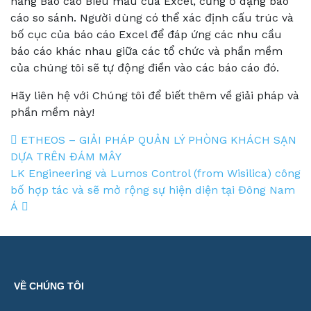
năng Báo cáo Biểu mẫu của Excel, cũng ở dạng báo
cáo so sánh. Người dùng có thể xác định cấu trúc và
bố cục của báo cáo Excel để đáp ứng các nhu cầu
báo cáo khác nhau giữa các tổ chức và phần mềm
của chúng tôi sẽ tự động điền vào các báo cáo đó.
Hãy liên hệ với Chúng tôi để biết thêm về giải pháp và
phần mềm này!
Post navigation
ETHEOS – GIẢI PHÁP QUẢN LÝ PHÒNG KHÁCH SẠN
DỰA TRÊN ĐÁM MÂY
LK Engineering và Lumos Control (from Wisilica) công
bố hợp tác và sẽ mở rộng sự hiện diện tại Đông Nam
Á
VỀ CHÚNG TÔI