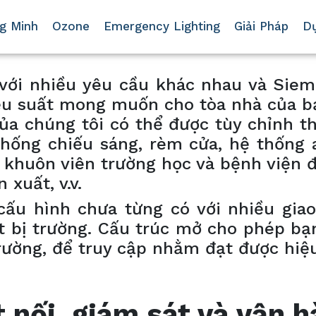
g Minh
Ozone
Emergency Lighting
Giải Pháp
D
với nhiều yêu cầu khác nhau và Siem
ệu suất mong muốn cho tòa nhà của b
ủa chúng tôi có thể được tùy chỉnh th
thống chiếu sáng, rèm cửa, hệ thống a
từ khuôn viên trường học và bệnh viện 
xuất, v.v.
cấu hình chưa từng có với nhiều giao
t bị trường. Cấu trúc mở cho phép bạ
 trường, để truy cập nhằm đạt được hiệ
 nối, giám sát và vận 