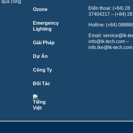
u quả công
Điện thoại: (+84) 28
Ozone
37404217 – (+84) 2
Emergency
Hotline: (+84) 0888
Lighting
Email: service@lk-t
info@lk-tech.com –
Giải Pháp
info.lke@lk-tech.com
Dự Án
Công Ty
Đối Tác