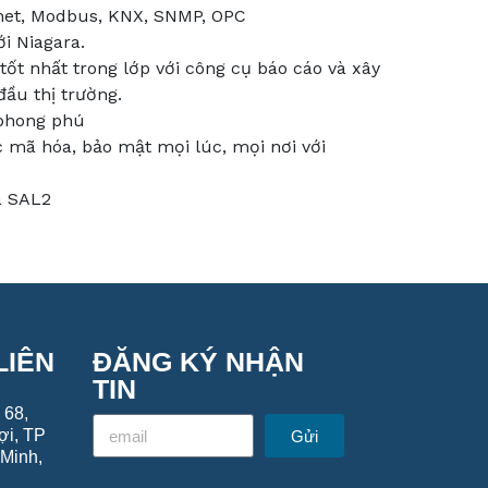
net, Modbus, KNX, SNMP, OPC
i Niagara.
tốt nhất trong lớp với công cụ báo cáo và xây
ầu thị trường.
 phong phú
c mã hóa, bảo mật mọi lúc, mọi nơi với
à SAL2
LIÊN
ĐĂNG KÝ NHẬN
TIN
 68,
ợi, TP
Gửi
Minh,