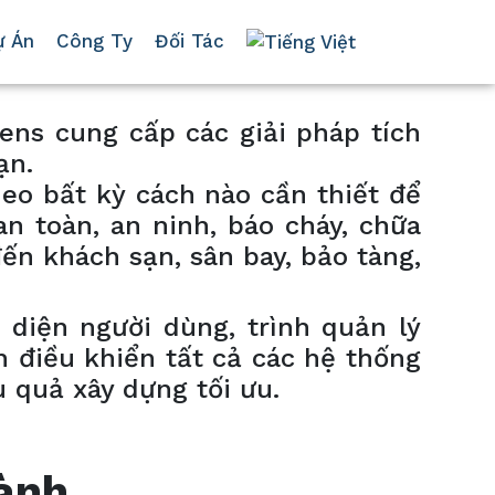
ự Án
Công Ty
Đối Tác
ens cung cấp các giải pháp tích
ạn.
eo bất kỳ cách nào cần thiết để
n toàn, an ninh, báo cháy, chữa
đến khách sạn, sân bay, bảo tàng,
 diện người dùng, trình quản lý
n điều khiển tất cả các hệ thống
u quả xây dựng tối ưu.
hành