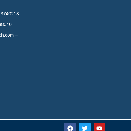
8 3740218
688040
ech.com –