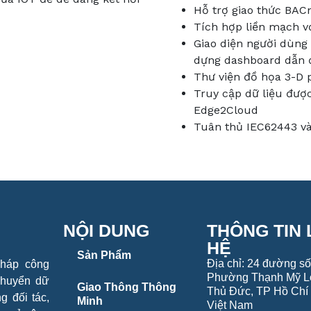
Hỗ trợ giao thức BAC
Tích hợp liền mạch vớ
Giao diện người dùng 
dựng dashboard dẫn đ
Thư viện đồ họa 3-D
Truy cập dữ liệu đượ
Edge2Cloud
Tuân thủ IEC62443 v
NỘI DUNG
THÔNG TIN 
HỆ
Sản Phẩm
Địa chỉ: 24 đường số
pháp công
Phường Thạnh Mỹ L
chuyển dữ
Giao Thông Thông
Thủ Đức, TP Hồ Chí 
g đối tác,
Minh
Việt Nam