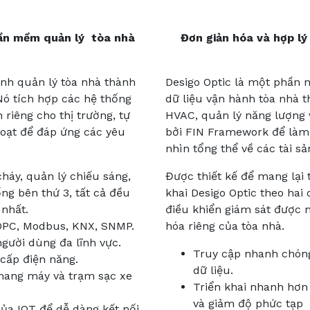
hần mềm quản lý tòa nhà
Đơn giản hóa và hợp lý
nh quản lý tòa nhà thành
Desigo Optic là một phần 
Nó tích hợp các hệ thống
dữ liệu vận hành tòa nhà t
 riêng cho thị trường, tự
HVAC, quản lý năng lượng 
hoạt để đáp ứng các yêu
bởi FIN Framework để làm 
nhìn tổng thể về các tài s
háy, quản lý chiếu sáng,
Được thiết kế để mang lại 
ống bên thứ 3, tất cả đều
khai Desigo Optic theo ha
 nhất.
điều khiển giám sát được
 OPC, Modbus, KNX, SNMP.
hóa riêng của tòa nhà.
người dùng đa lĩnh vực.
Truy cập nhanh chóng
 cấp điện năng.
dữ liệu.
hang máy và trạm sạc xe
Triển khai nhanh hơn 
và giảm độ phức tạp
ủa IOT để dễ dàng kết nối