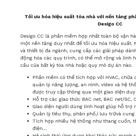
Tối ưu hóa hiệu suất tòa nhà với nền tảng p
Desigo CC
Desigo CC là phần mềm hợp nhất toàn bộ vận hà
một nền tảng duy nhất để tối ưu hóa hiệu suất. 
và thiết bị đa ngành, cung cấp các giải pháp dành
động hóa các quy trình, có thể mở rộng và linh 
cầu của bất kỳ tòa nhà hoặc quy mô dự án nào.
Phần mềm có thể tích hợp với HVAC, chữa c
quản lý năng lượng, an ninh, video và hệ th
được truy cập thông qua một giao diện duy
Hỗ trợ các giao thức BAC net, BAC net/SC,
Giao diện người dùng linh hoạt giúp hỗ trợ 
Quản lý tiêu thụ, phân phố,i lưu trữvà cung
Tích hợp nhiều hệ thống như thang cuốn, t
điện…
Hệ sinh thái ứng dụng khai thác sức mạnh c