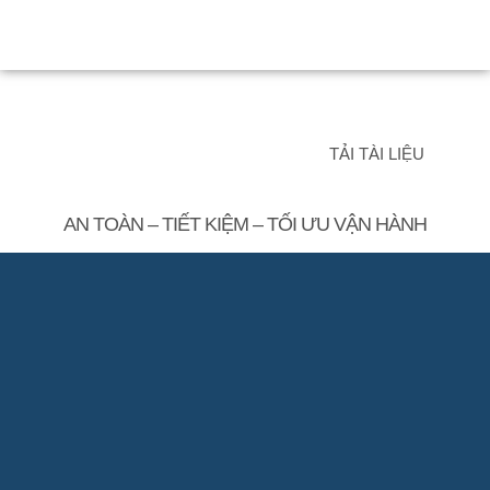
CHIẾU SÁNG THÔNG MINH CHO NHÀ MÁY
TẢI TÀI LIỆU
AN TOÀN – TIẾT KIỆM – TỐI ƯU VẬN HÀNH