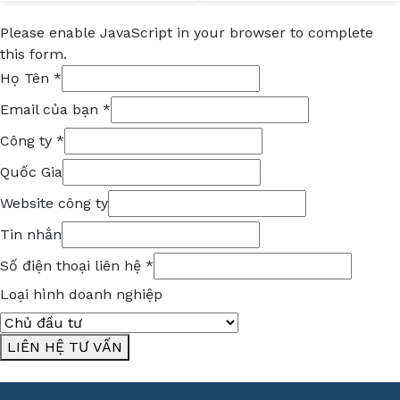
Please enable JavaScript in your browser to complete
this form.
Họ Tên
*
Email của bạn
*
Công ty
*
Quốc Gia
Website công ty
Tin nhắn
Số điện thoại liên hệ
*
Tên
Loại hình doanh nghiệp
thoại
hình
LIÊN HỆ TƯ VẤN