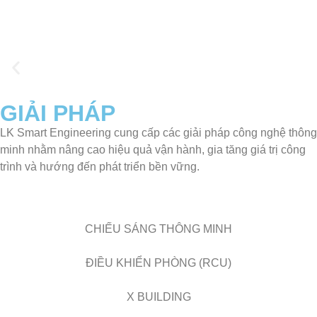
THIÊN
LO BẢO
Tối ưu quản lý,
NHIÊN
giảm ùn tắc,
TRÌ
nâng cao trải
nghiệm với hệ
Khi ánh sáng kể câu
thống điều khiển
Ứng dụng công
chuyện thiên nhiên
và giám sát giao
nghệ tiên tiến
thông thông
mật độ hoà tan
minh.
GIẢI PHÁP
đến 80% khí
Ozone giúp diệt
Khám Phá
khuẩn, ngăn rong
LK Smart Engineering cung cấp các giải pháp công nghệ thông
Giải Pháp
rêu, giảm ăn mòn
>>
Khám
minh nhằm nâng cao hiệu quả vận hành, gia tăng giá trị công
và kéo dài tuổi
phá
trình và hướng đến phát triển bền vững.
thọ tháp giải
giải
nhiệt nước.
pháp
>>
Khám
CHIẾU SÁNG THÔNG MINH
Phá
Giải
Pháp
ĐIỀU KHIỂN PHÒNG (RCU)
>>
X BUILDING