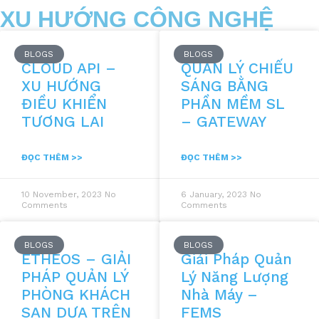
XU HƯỚNG CÔNG NGHỆ
BLOGS
BLOGS
CLOUD API –
QUẢN LÝ CHIẾU
XU HƯỚNG
SÁNG BẰNG
ĐIỀU KHIỂN
PHẦN MỀM SL
TƯƠNG LAI
– GATEWAY
ĐỌC THÊM >>
ĐỌC THÊM >>
10 November, 2023
No
6 January, 2023
No
Comments
Comments
BLOGS
BLOGS
ETHEOS – GIẢI
Giải Pháp Quản
PHÁP QUẢN LÝ
Lý Năng Lượng
PHÒNG KHÁCH
Nhà Máy –
SẠN DỰA TRÊN
FEMS